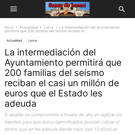
Inicio
Actualidad
Lorca
La intermediación del Ayuntamiento
permitirá que 200 familias del seísmo reciban el...
Actualidad
Lorca
La intermediación del
Ayuntamiento permitirá que
200 familias del seísmo
reciban el casi un millón de
euros que el Estado les
adeuda
El alcalde se comprometió a finales de año en agilizar los
trámites para que éstos damnificados puedan cobrar el
dinero que se les adeuda desde hace casi 13 añosLas