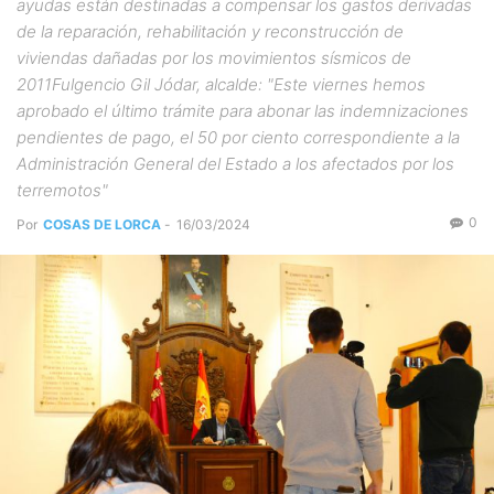
ayudas están destinadas a compensar los gastos derivadas
de la reparación, rehabilitación y reconstrucción de
viviendas dañadas por los movimientos sísmicos de
2011Fulgencio Gil Jódar, alcalde: "Este viernes hemos
aprobado el último trámite para abonar las indemnizaciones
pendientes de pago, el 50 por ciento correspondiente a la
Administración General del Estado a los afectados por los
terremotos"
0
Por
COSAS DE LORCA
-
16/03/2024