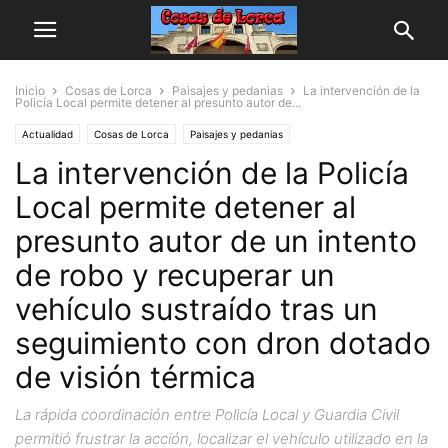
Inicio
Cosas de Lorca
Paisajes y pedanias
La intervención de la
Policía Local permite detener al presunto autor de...
Actualidad
Cosas de Lorca
Paisajes y pedanias
La intervención de la Policía
Local permite detener al
presunto autor de un intento
de robo y recuperar un
vehículo sustraído tras un
seguimiento con dron dotado
de visión térmica
La rápida coordinación entre Policía Local y Guardia Civil
permitió frustrar la acción, localizar el vehículo utilizado en la