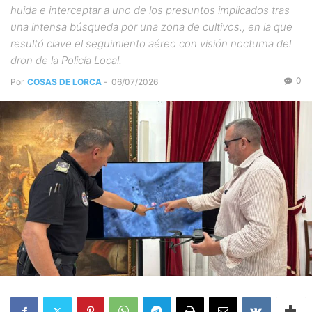
huida e interceptar a uno de los presuntos implicados tras
una intensa búsqueda por una zona de cultivos., en la que
resultó clave el seguimiento aéreo con visión nocturna del
dron de la Policía Local.
0
Por
COSAS DE LORCA
-
06/07/2026