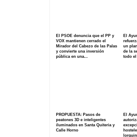
El PSOE denuncia que el PP y
El Ayu
VOX mantienen cerrado el
refuerz
Mirador del Cabezo de las Palas
un plan
y convierte una inversión
de la s
pública en una...
todo el
PROPUESTA: Pasos de
El Ayu
peatones 3D e inteligentes
autoriz
iluminados en Santa Quiteria y
excepci
Calle Horno
hostele
lorquin