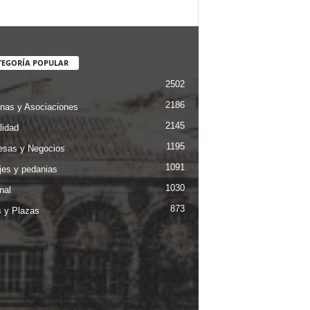
TEGORÍA POPULAR
2502
2186
nas y Asociaciones
2145
lidad
1195
sas y Negocios
1091
jes y pedanias
1030
nal
873
s y Plazas