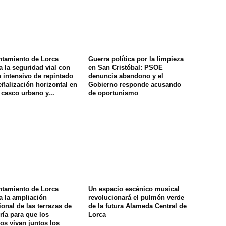
ntamiento de Lorca
Guerra política por la limpieza
a la seguridad vial con
en San Cristóbal: PSOE
 intensivo de repintado
denuncia abandono y el
eñalización horizontal en
Gobierno responde acusando
 casco urbano y...
de oportunismo
ntamiento de Lorca
Un espacio escénico musical
a la ampliación
revolucionará el pulmón verde
onal de las terrazas de
de la futura Alameda Central de
ría para que los
Lorca
os vivan juntos los