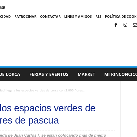
RSE
ACIDAD
PATROCINAR
CONTACTAR
LINKS Y AMIGOS
RSS
POLÍTICA DE COOKI
DE LORCA
FERIAS Y EVENTOS
MARKET
MI RINCONCIC
ad llega a los espacios verdes de Lorca con 2.000 flores...
 los espacios verdes de
ores de pascua
venida de Juan Carlos I, se están colocando más de medio