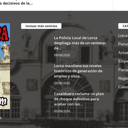
s decisivos de la...
Incluso más noticias
CA
Lorca
La Policía Local de Lorca
despliega más de un centenar
Perso
de...
Actua
08/08/2026
Empre
Lorca mantiene sus niveles
Paisa
históricos de generación de
empleo y sitúa...
Regio
05/08/2026
Calle
Casalduero reclama un plan
de choque definitivo para
acabar con las...
05/08/2026
r