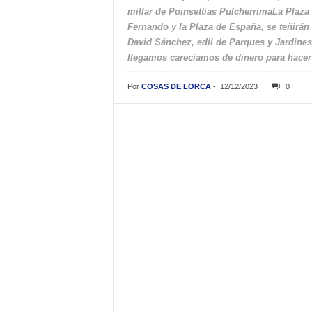
millar de Poinsettias PulcherrimaLa Plaza d
Fernando y la Plaza de España, se teñirán
David Sánchez, edil de Parques y Jardine
llegamos carecíamos de dinero para hacer f
Por
COSAS DE LORCA
-
12/12/2023
0