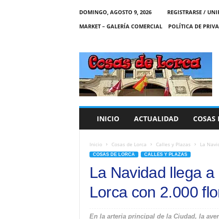
DOMINGO, AGOSTO 9, 2026
REGISTRARSE / UNI
MARKET – GALERÍA COMERCIAL
POLÍTICA DE PRIV
C
O
S
A
S
D
E
INICIO
ACTUALIDAD
COSAS 
L
O
R
Inicio
Cosas de Lorca
Calles y Plazas
La Navid
C
COSAS DE LORCA
CALLES Y PLAZAS
A
La Navidad llega a
Lorca con 2.000 fl
En la arteria principal de la Ciudad, la a