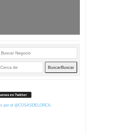
Buscar
Buscar
uenos en Twitter
ts por el @COSASDELORCA.