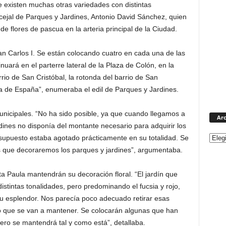
ue existen muchas otras variedades con distintas
ncejal de Parques y Jardines, Antonio David Sánchez, quien
de flores de pascua en la arteria principal de la Ciudad.
 Carlos I. Se están colocando cuatro en cada una de las
inuará en el parterre lateral de la Plaza de Colón, en la
rrio de San Cristóbal, la rotonda del barrio de San
a de España”, enumeraba el edil de Parques y Jardines.
unicipales. “No ha sido posible, ya que cuando llegamos a
Arc
rdines no disponía del montante necesario para adquirir los
esupuesto estaba agotado prácticamente en su totalidad. Se
 que decoraremos los parques y jardines”, argumentaba.
a Paula mantendrán su decoración floral. “El jardín que
istintas tonalidades, pero predominando el fucsia y rojo,
u esplendor. Nos parecía poco adecuado retirar esas
 lo que se van a mantener. Se colocarán algunas que han
pero se mantendrá tal y como está”, detallaba.