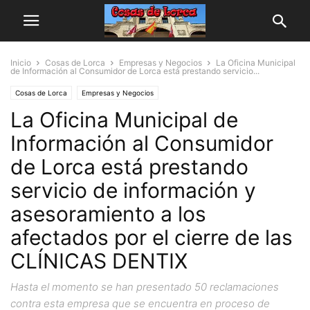
Inicio
Cosas de Lorca
Empresas y Negocios
La Oficina Municipal
de Información al Consumidor de Lorca está prestando servicio...
Cosas de Lorca
Empresas y Negocios
La Oficina Municipal de
Información al Consumidor
de Lorca está prestando
servicio de información y
asesoramiento a los
afectados por el cierre de las
CLÍNICAS DENTIX
Hasta el momento se han presentado 50 reclamaciones
contra esta empresa que se encuentra en proceso de