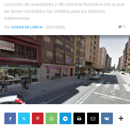
concurso de acreedores y 46 contra la financiera con la que
se tienen contraídos los créditos para los distintos
tratamientos.
0
Por
COSAS DE LORCA
-
25/11/2020