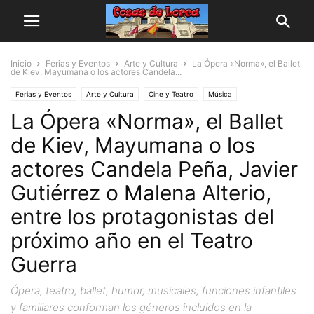
Inicio
Ferias y Eventos
Arte y Cultura
La Ópera «Norma», el Ballet
de Kiev, Mayumana o los actores Candela...
Ferias y Eventos
Arte y Cultura
Cine y Teatro
Música
La Ópera «Norma», el Ballet
de Kiev, Mayumana o los
actores Candela Peña, Javier
Gutiérrez o Malena Alterio,
entre los protagonistas del
próximo año en el Teatro
Guerra
Ópera, teatro, ballet, humor, musicales, funciones infantiles
y familiares conforman los géneros incluidos en la