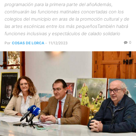
programación para la primera parte del añoAdemás,
continuarán las funciones matinales concertadas con los
colegios del municipio en aras de la promoción cultural y de
las artes escénicas entre los más pequeñosTambién habrá
funciones inclusivas y espectáculos de calado solidario
0
Por
COSAS DE LORCA
-
11/12/2023