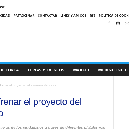
RSE
ACIDAD
PATROCINAR
CONTACTAR
LINKS Y AMIGOS
RSS
POLÍTICA DE COOKI
DE LORCA
FERIAS Y EVENTOS
MARKET
MI RINCONCIC
frenar el proyecto del ascensor del castillo
frenar el proyecto del
o
ejas de los ciudadanos a traves de diferentes plataformas