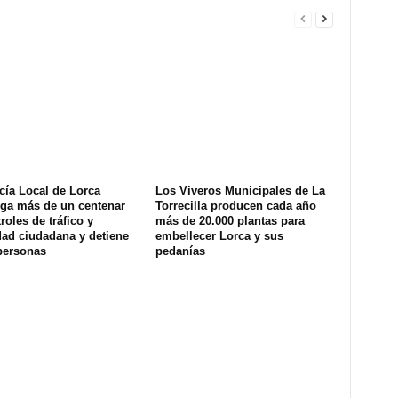
cía Local de Lorca
Los Viveros Municipales de La
ega más de un centenar
Torrecilla producen cada año
roles de tráfico y
más de 20.000 plantas para
dad ciudadana y detiene
embellecer Lorca y sus
personas
pedanías