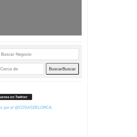
Buscar
Buscar
uenos en Twitter
ts por el @COSASDELORCA.