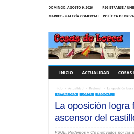
DOMINGO, AGOSTO 9, 2026
REGISTRARSE / UNI
MARKET – GALERÍA COMERCIAL
POLÍTICA DE PRIV
C
O
S
A
S
D
E
INICIO
ACTUALIDAD
COSAS 
L
O
R
Inicio
Actualidad
Regional
La oposición logra 
C
ACTUALIDAD
LORCA
REGIONAL
A
La oposición logra 
ascensor del castill
PSOE, Podemos y C's motivados por las qu