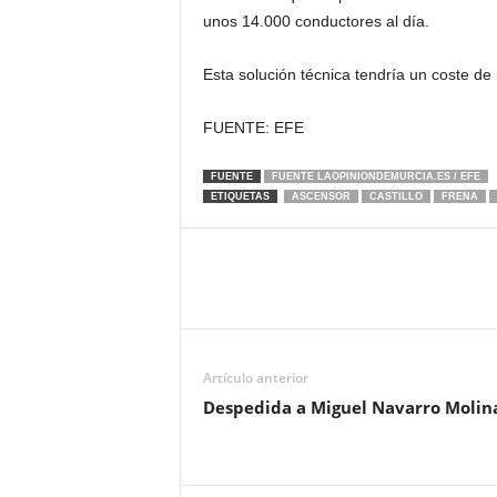
unos 14.000 conductores al día.
Esta solución técnica tendría un coste de 
FUENTE: EFE
FUENTE
FUENTE LAOPINIONDEMURCIA.ES / EFE
ETIQUETAS
ASCENSOR
CASTILLO
FRENA
Artículo anterior
Despedida a Miguel Navarro Molin