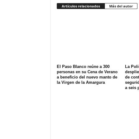
Artículos relacionados
Más del autor
El Paso Blanco reúne a 300
La Poli
personas en su Cena de Verano
despli
a beneficio del nuevo manto de
de cont
la Virgen de la Amargura
seguri
a seis 