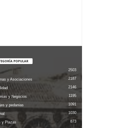
TEGORÍA POPULAR
2503
2187
nas y Asociaciones
2146
lidad
1195
sas y Negocios
1091
jes y pedanias
1030
nal
873
s y Plazas