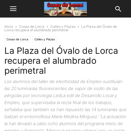
Inicio
Cosas de Lorca
Calles y Plazas
La Plaza del Óvalo de
Lorca recupera el alumbrado perimetral
Cosas de Lorca
Calles y Plazas
La Plaza del Óvalo de Lorca
recupera el alumbrado
perimetral
Los alumnos del taller de electricidad de Empleo sustituían
las 20 luminarias fluorescentes de vapor de sodio de las
pérgolas por tecnología LedLa edil de Desarrollo Local y
Empleo, que supervisaba la recta final de los trabajos,
señalaba que también se han repuesto las 14 luminarias que
balizan el entornoRosa María Medina Mínguez: “La actuación
la han llevado a cabo ocho alumnos del programa mixto de
empleo y formación ‘Mejora la escena urbana’ con un coste