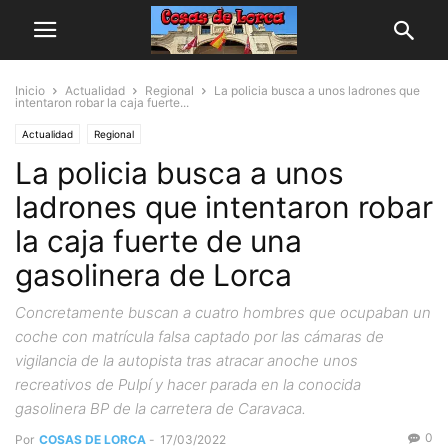
Inicio
Actualidad
Regional
La policia busca a unos ladrones que
intentaron robar la caja fuerte...
Actualidad
Regional
La policia busca a unos
ladrones que intentaron robar
la caja fuerte de una
gasolinera de Lorca
Concretamente buscan a cuatro hombres que ocupaban un
coche con matrícula falsa captado por las cámaras de
vigilancia de la autopista tras atracar anoche unos
recreativos de Pulpí y hacer parada en la conocida
gasolinera BP de la carretera de Caravaca.
0
Por
COSAS DE LORCA
-
17/03/2022