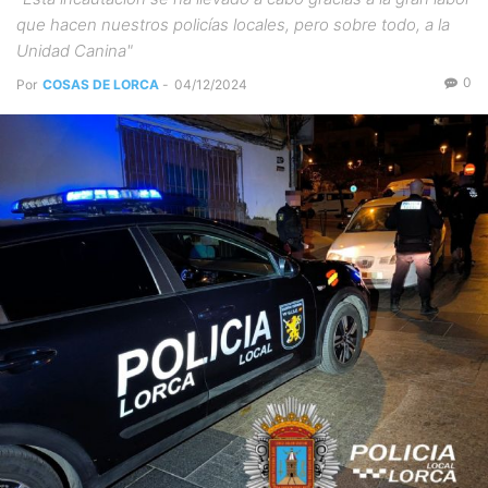
que hacen nuestros policías locales, pero sobre todo, a la
Unidad Canina"
0
Por
COSAS DE LORCA
-
04/12/2024