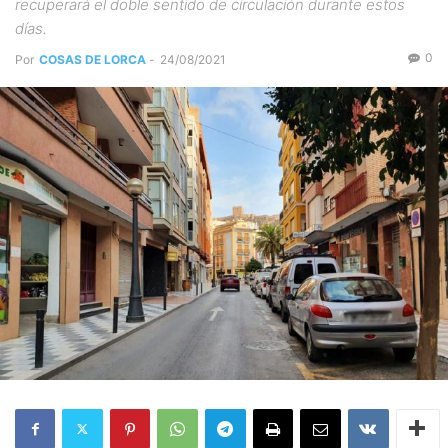
recuperará el doble sentido de circulación durante estos
días.
0
Por
COSAS DE LORCA
-
24/08/2021