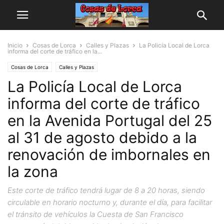
Inicio
Cosas de Lorca
Calles y Plazas
La Policía Local de Lorca
informa del corte de tráfico en la...
Cosas de Lorca
Calles y Plazas
La Policía Local de Lorca
informa del corte de tráfico
en la Avenida Portugal del 25
al 31 de agosto debido a la
renovación de imbornales en
la zona
Este corte de tráfico tendrá lugar de 8 a 20 horas, siendo
circulable en horario nocturno y, durante el día, para facilitar
el tránsito de vehículos la Cuesta de San Francisco