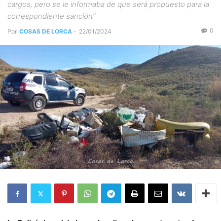
cargos, pero se le informaba de que será propuesto para la
correspondiente sanción”
0
Por
COSAS DE LORCA
-
22/01/2024