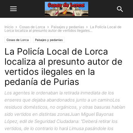
Inicio
Cosas de Lorca
Paisajes y pedanias
La Policía Local de
Lorca localiza al presunto autor de vertidos ilegales...
Cosas de Lorca
Paisajes y pedanias
La Policía Local de Lorca
localiza al presunto autor de
vertidos ilegales en la
pedanía de Purias
Los agentes le ordenaban la retirada inmediata de los
enseres que dejaba abandonados junto a un caminoLos
residuos domésticos, no orgánicos, y otras basuras habían
sido vertidos en distintas zonasJuan Miguel Bayonas
López, edil de Seguridad Ciudadana: “Deberá retirar los
vertidos, de lo contrario lo hará Limusa pasándole los