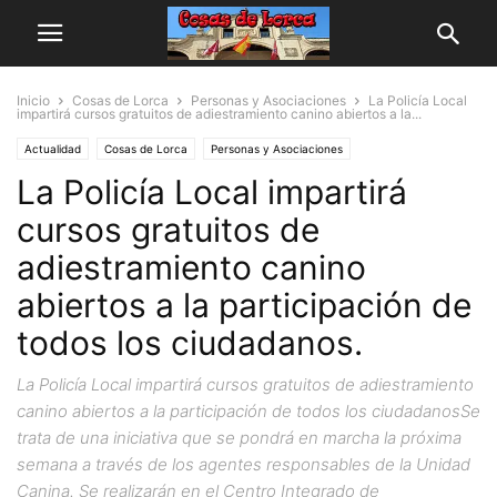
Inicio
Cosas de Lorca
Personas y Asociaciones
La Policía Local
impartirá cursos gratuitos de adiestramiento canino abiertos a la...
Actualidad
Cosas de Lorca
Personas y Asociaciones
La Policía Local impartirá
cursos gratuitos de
adiestramiento canino
abiertos a la participación de
todos los ciudadanos.
La Policía Local impartirá cursos gratuitos de adiestramiento
canino abiertos a la participación de todos los ciudadanosSe
trata de una iniciativa que se pondrá en marcha la próxima
semana a través de los agentes responsables de la Unidad
Canina. Se realizarán en el Centro Integrado de