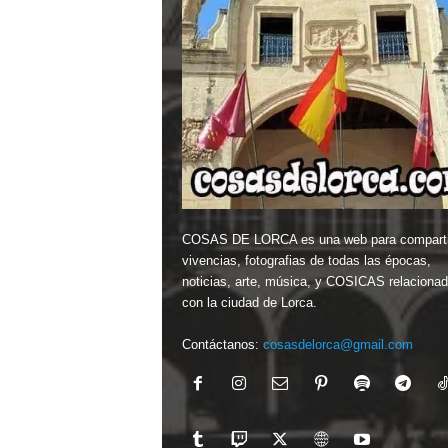
COSAS DE LORCA es una web para comparti
vivencias, fotografias de todas las épocas,
noticias, arte, música, y COSICAS relaciona
con la ciudad de Lorca.
Contáctanos:
cosasdelorca@gmail.com