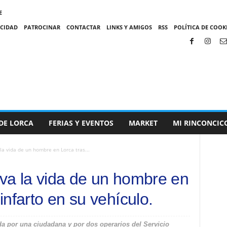
E
ACIDAD
PATROCINAR
CONTACTAR
LINKS Y AMIGOS
RSS
POLÍTICA DE COOKI
DE LORCA
FERIAS Y EVENTOS
MARKET
MI RINCONCIC
 la vida de un hombre en Lorca tras...
lva la vida de un hombre en
 infarto en su vehículo.
da por una ciudadana y por dos operarios del Servicio