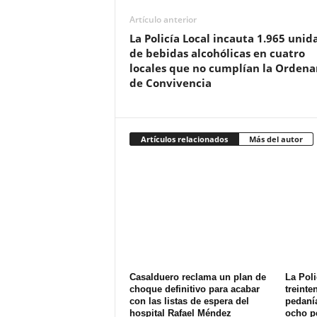
Artículo anterior
La Policía Local incauta 1.965 unid
de bebidas alcohólicas en cuatro
locales que no cumplían la Ordena
de Convivencia
Artículos relacionados
Más del autor
Casalduero reclama un plan de
La Poli
choque definitivo para acabar
treinte
con las listas de espera del
pedanía
hospital Rafael Méndez
ocho p