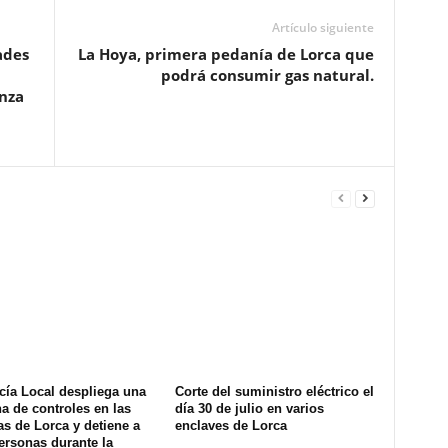
Artículo siguiente
ades
La Hoya, primera pedanía de Lorca que
podrá consumir gas natural.
nza
cía Local despliega una
Corte del suministro eléctrico el
na de controles en las
día 30 de julio en varios
s de Lorca y detiene a
enclaves de Lorca
ersonas durante la