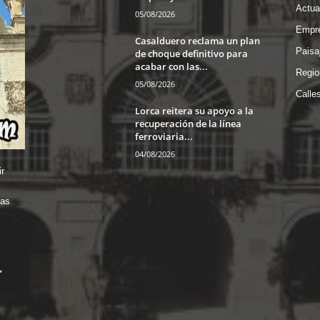
Actua
05/08/2026
Empre
Casalduero reclama un plan
Paisa
de choque definitivo para
acabar con las...
Regio
05/08/2026
Calle
Lorca reitera su apoyo a la
recuperación de la línea
ferroviaria...
04/08/2026
r
das