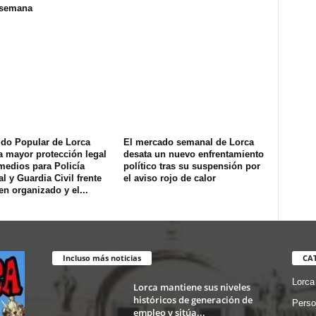
 semana
ido Popular de Lorca
El mercado semanal de Lorca
a mayor protección legal
desata un nuevo enfrentamiento
medios para Policía
político tras su suspensión por
l y Guardia Civil frente
el aviso rojo de calor
en organizado y el...
Incluso más noticias
CA
Lorca
Lorca mantiene sus niveles
históricos de generación de
Perso
empleo y sitúa...