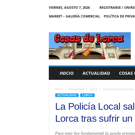
VIERNES, AGOSTO 7, 2026
REGISTRARSE / UNIRS
MARKET – GALERÍA COMERCIAL
POLÍTICA DE PRIV
C
O
S
A
S
D
E
INICIO
ACTUALIDAD
COSAS 
L
O
R
Inicio
Actualidad
Lorca
La Policía Local salva
C
ACTUALIDAD
LORCA
A
La Policía Local sa
Lorca tras sufrir un
Para esto fue fundamental la ayuda presta