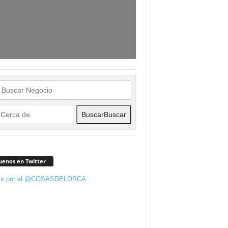
Buscar
Buscar
uenos en Twitter
ts por el @COSASDELORCA.