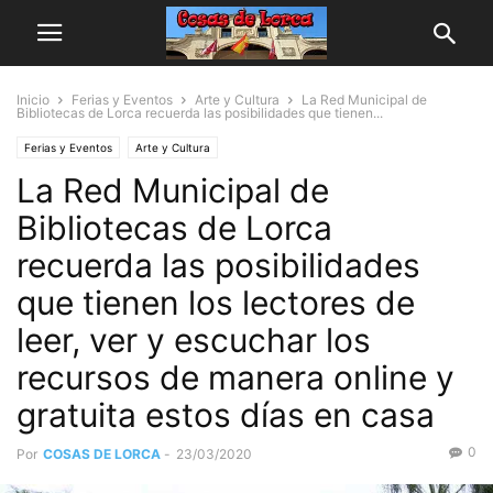
Inicio
Ferias y Eventos
Arte y Cultura
La Red Municipal de
Bibliotecas de Lorca recuerda las posibilidades que tienen...
Ferias y Eventos
Arte y Cultura
La Red Municipal de
Bibliotecas de Lorca
recuerda las posibilidades
que tienen los lectores de
leer, ver y escuchar los
recursos de manera online y
gratuita estos días en casa
0
Por
COSAS DE LORCA
-
23/03/2020