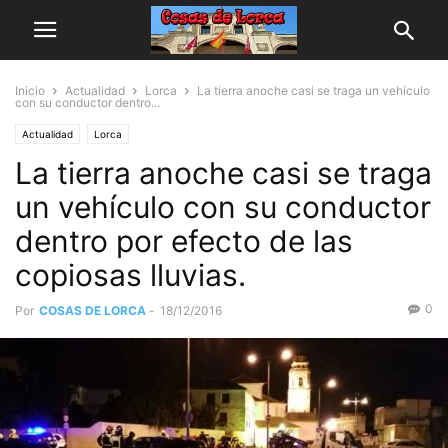
Inicio
Actualidad
Lorca
La tierra anoche casi se traga un vehículo
con su conductor dentro...
Actualidad
Lorca
La tierra anoche casi se traga
un vehículo con su conductor
dentro por efecto de las
copiosas lluvias.
0
Por
COSAS DE LORCA
-
18/12/2016