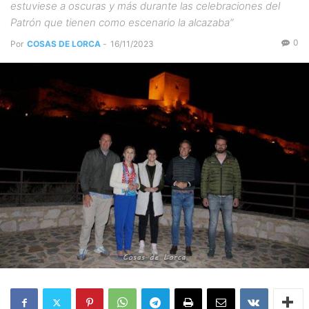
estuviese a oscuras y más durante las celebraciones del
Patrón que tienen como escenario la alcazaba”
0
Por
COSAS DE LORCA
-
16/11/2023