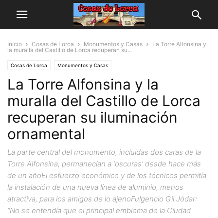
Inicio
Cosas de Lorca
Monumentos y Casas
La Torre Alfonsina y
la muralla del Castillo de Lorca recuperan su...
Cosas de Lorca
Monumentos y Casas
La Torre Alfonsina y la
muralla del Castillo de Lorca
recuperan su iluminación
ornamental
La parte central del monumento, incluidas dos caras de la
Torre Alfonsina, permanecían a ‘oscuras’ desde hace más
de un añoEl esfuerzo económico y de los técnicos permitía
la instalación de una nueva línea de aluminio, menos
atractiva, para los amigos de lo ajenoFulgencio Gil Jódar:
“No se entendía que el principal emblema de la Ciudad