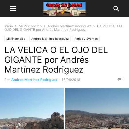
Inicio
Mi Rinconcico
Andrés Martínez Rodríguez
LA VELICA O EL
OJO DEL GIGANTE por Andrés Martínez Rodriguez
Mi Rinconcico
Andrés Martínez Rodríguez
Ferias y Eventos
LA VELICA O EL OJO DEL
Arte y Cultura
GIGANTE por Andrés
Martínez Rodriguez
0
Por
Andres Martínez Rodríguez
-
16/06/2018