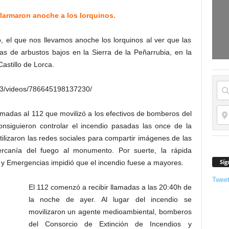
 alarmaron anoche a los lorquinos.
o, el que nos llevamos anoche los lorquinos al ver que las
s de arbustos bajos en la Sierra de la Peñarrubia, en la
Castillo de Lorca.
ia.3/videos/786645198137230/
amadas al 112 que movilizó a los efectivos de bomberos del
siguieron controlar el incendio pasadas las once de la
lizaron las redes sociales para compartir imágenes de las
ercanía del fuego al monumento. Por suerte, la rápida
Síg
 y Emergencias impidió que el incendio fuese a mayores.
Twee
El 112 comenzó a recibir llamadas a las 20:40h de
la noche de ayer. Al lugar del incendio se
movilizaron un agente medioambiental, bomberos
del Consorcio de Extinción de Incendios y