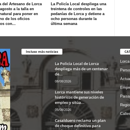
a del Artesano de Lorca
La Policía Local despliega una
agosto a la talla en
treintena de controles en las
natural para poner en
pedanías de Lorca y detiene a
no de los oficios
ocho personas durante la
os con...
última semana
Incluso más noticias
CA
Lorca
La Policía Local de Lorca
despliega más de un centenar
Perso
de...
Actua
08/08/2026
Empre
Lorca mantiene sus niveles
Paisa
históricos de generación de
empleo y sitúa...
Regio
05/08/2026
Calle
Casalduero reclama un plan
de choque definitivo para