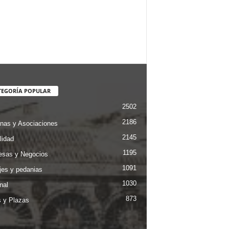
TEGORÍA POPULAR
2502
2186
nas y Asociaciones
2145
lidad
1195
sas y Negocios
1091
jes y pedanias
1030
nal
873
s y Plazas