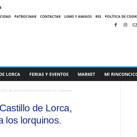
E
ACIDAD
PATROCINAR
CONTACTAR
LINKS Y AMIGOS
RSS
POLÍTICA DE COOKI
DE LORCA
FERIAS Y EVENTOS
MARKET
MI RINCONCIC
stillo de Lorca, alarmaron anoche a los lorquinos.
Castillo de Lorca,
 los lorquinos.