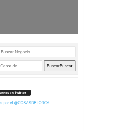
Buscar
Buscar
uenos en Twitter
ts por el @COSASDELORCA.