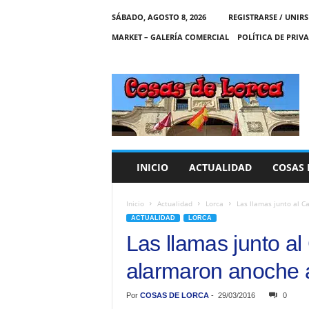
SÁBADO, AGOSTO 8, 2026
REGISTRARSE / UNIRS
MARKET – GALERÍA COMERCIAL
POLÍTICA DE PRIV
C
O
S
A
S
D
E
INICIO
ACTUALIDAD
COSAS 
L
O
R
Inicio
Actualidad
Lorca
Las llamas junto al Ca
C
ACTUALIDAD
LORCA
A
Las llamas junto al 
alarmaron anoche a
Por
COSAS DE LORCA
-
29/03/2016
0