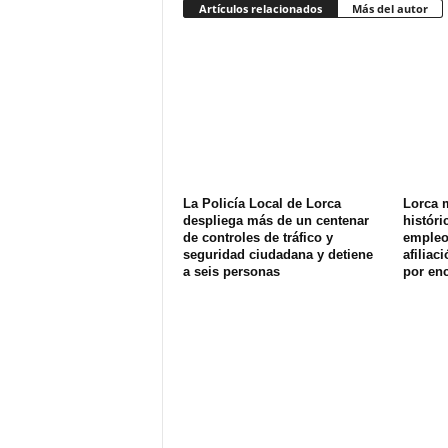
Artículos relacionados
Más del autor
La Policía Local de Lorca
Lorca 
despliega más de un centenar
históri
de controles de tráfico y
empleo 
seguridad ciudadana y detiene
afiliac
a seis personas
por enc