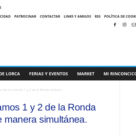
E
ACIDAD
PATROCINAR
CONTACTAR
LINKS Y AMIGOS
RSS
POLÍTICA DE COOKI
DE LORCA
FERIAS Y EVENTOS
MARKET
MI RINCONCIC
s de los tramos 1 y 2 de la Ronda Central...
ramos 1 y 2 de la Ronda
e manera simultánea.