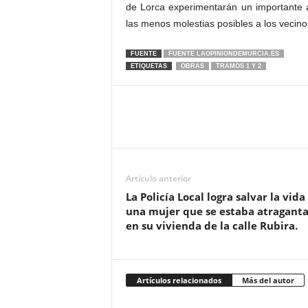
de Lorca experimentarán un importante 
las menos molestias posibles a los vecino
FUENTE
FUENTE LAOPINIONDEMURCIA.ES
ETIQUETAS
OBRAS
TRAMOS 1 Y 2
Artículo anterior
La Policía Local logra salvar la vida
una mujer que se estaba atragant
en su vivienda de la calle Rubira.
Artículos relacionados
Más del autor