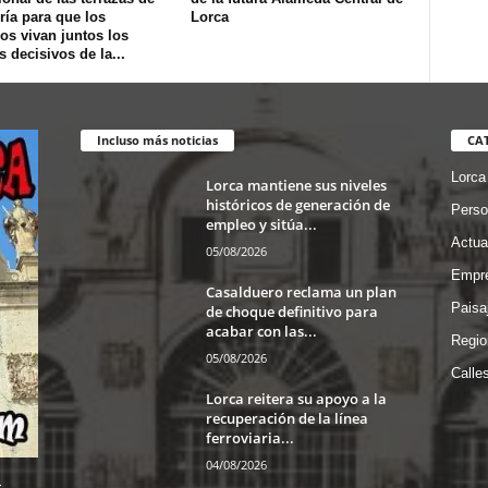
ría para que los
Lorca
os vivan juntos los
s decisivos de la...
Incluso más noticias
CA
Lorca
Lorca mantiene sus niveles
históricos de generación de
Perso
empleo y sitúa...
Actua
05/08/2026
Empre
Casalduero reclama un plan
Paisa
de choque definitivo para
acabar con las...
Regio
05/08/2026
Calle
Lorca reitera su apoyo a la
recuperación de la línea
ferroviaria...
04/08/2026