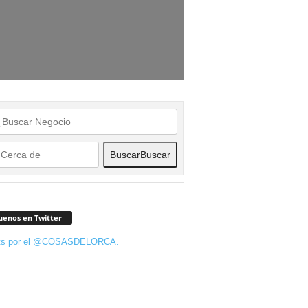
Buscar
Buscar
uenos en Twitter
ts por el @COSASDELORCA.