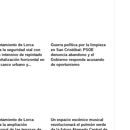
ntamiento de Lorca
Guerra política por la limpieza
a la seguridad vial con
en San Cristóbal: PSOE
 intensivo de repintado
denuncia abandono y el
eñalización horizontal en
Gobierno responde acusando
 casco urbano y...
de oportunismo
ntamiento de Lorca
Un espacio escénico musical
a la ampliación
revolucionará el pulmón verde
onal de las terrazas de
de la futura Alameda Central de