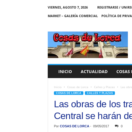
VIERNES, AGOSTO 7, 2026
REGISTRARSE / UNIRS
MARKET – GALERÍA COMERCIAL
POLÍTICA DE PRIV
C
O
S
A
S
D
E
INICIO
ACTUALIDAD
COSAS 
L
O
R
Inicio
Cosas de Lorca
Calles y Plazas
Las obra
C
COSAS DE LORCA
CALLES Y PLAZAS
A
Las obras de los t
Central se harán d
Por
COSAS DE LORCA
-
09/05/2017
0