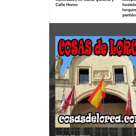
Calle Horno
hostele
lorquin
partido