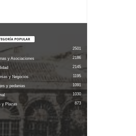
TEGORÍA POPULAR
2501
2186
nas y Asociaciones
2145
lidad
1195
sas y Negocios
1091
jes y pedanias
1030
nal
873
s y Plazas