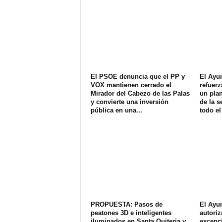
El PSOE denuncia que el PP y
El Ayu
VOX mantienen cerrado el
refuerz
Mirador del Cabezo de las Palas
un plan
y convierte una inversión
de la s
pública en una...
todo el
PROPUESTA: Pasos de
El Ayu
peatones 3D e inteligentes
autoriz
iluminados en Santa Quiteria y
excepci