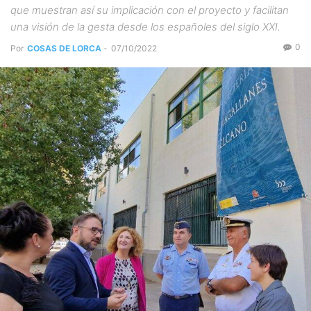
que muestran así su implicación con el proyecto y facilitan
una visión de la gesta desde los españoles del siglo XXI.
0
Por
COSAS DE LORCA
-
07/10/2022