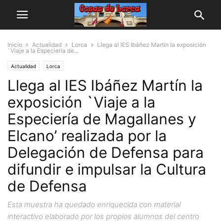
Inicio
Actualidad
Lorca
Llega al IES Ibáñez Martín la exposición
`Viaje a la Especiería de...
Actualidad
Lorca
Llega al IES Ibáñez Martín la
exposición `Viaje a la
Especiería de Magallanes y
Elcano’ realizada por la
Delegación de Defensa para
difundir e impulsar la Cultura
de Defensa
Esta muestra ha quedado enriquecida con material
interactivo elaborado por los propios alumnos del centro