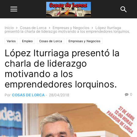
Inicio
Cosas de Lorca
Empresas y Negocios
López Iturriaga
presentó la charla de liderazgo motivando a los emprendedores lorquinos.
Varios
Empleo
Cosas de Lorca
Empresas y Negocios
López Iturriaga presentó la
charla de liderazgo
motivando a los
emprendedores lorquinos.
0
Por
COSAS DE LORCA
-
28/04/2018