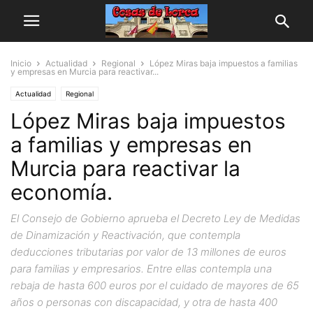
Inicio
Actualidad
Regional
López Miras baja impuestos a familias
y empresas en Murcia para reactivar...
Actualidad
Regional
López Miras baja impuestos
a familias y empresas en
Murcia para reactivar la
economía.
El Consejo de Gobierno aprueba el Decreto Ley de Medidas
de Dinamización y Reactivación, que contempla
deducciones tributarias por valor de 13 millones de euros
para familias y empresarios. Entre ellas contempla una
rebaja de hasta 600 euros por el cuidado de mayores de 65
años o personas con discapacidad, y otra de hasta 400