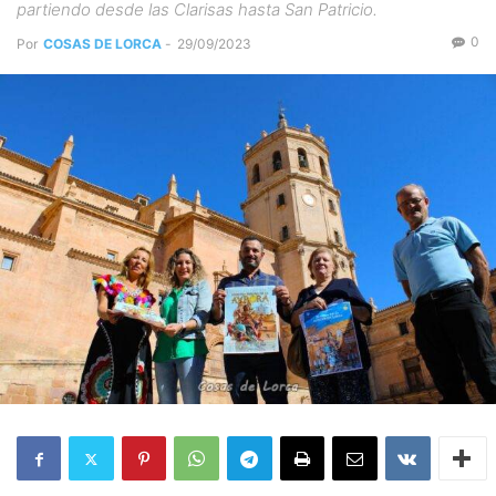
partiendo desde las Clarisas hasta San Patricio.
0
Por
COSAS DE LORCA
-
29/09/2023