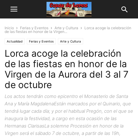
Inicio
Ferias y Eventos
Arte y Cultura
Lorca acoge la celebración
de las fiestas en honor de la Virgen...
Actualidad
Ferias y Eventos
Arte y Cultura
Lorca acoge la celebración
de las fiestas en honor de la
Virgen de la Aurora del 3 al 7
de octubre
Los actos tendrán como epicentro el Monasterio de Santa
Ana y María MagdalenaEstán marcados por el Quinario, que
tendrá lugar cada día; y por el habitual Pregón, con el que se
inaugura la festividad, a cargo en esta ocasión de las
Hermanas ClarisasLa solemne Procesión en honor de la
Virgen será el sábado 7 de octubre, a partir de las 19h,