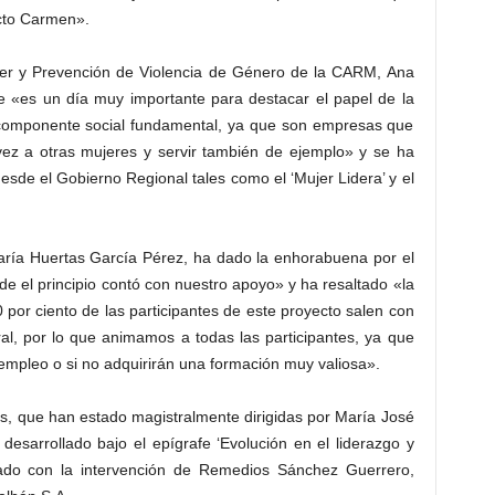
cto Carmen».
ujer y Prevención de Violencia de Género de la CARM, Ana
e «es un día muy importante para destacar el papel de la
componente social fundamental, ya que son empresas que
z a otras mujeres y servir también de ejemplo» y se ha
sde el Gobierno Regional tales como el ‘Mujer Lidera’ y el
María Huertas García Pérez, ha dado la enhorabuena por el
e el principio contó con nuestro apoyo» y ha resaltado «la
 por ciento de las participantes de este proyecto salen con
al, por lo que animamos a todas las participantes, ya que
mpleo o si no adquirirán una formación muy valiosa».
as, que han estado magistralmente dirigidas por María José
esarrollado bajo el epígrafe ‘Evolución en el liderazgo y
ado con la intervención de Remedios Sánchez Guerrero,