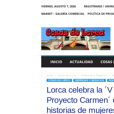
VIERNES, AGOSTO 7, 2026
REGISTRARSE / UNIRS
MARKET – GALERÍA COMERCIAL
POLÍTICA DE PRIV
C
O
S
A
S
D
E
INICIO
ACTUALIDAD
COSAS 
L
O
R
Inicio
Cosas de Lorca
Empresas y Negocios
L
C
COSAS DE LORCA
EMPRESAS Y NEGOCIOS
PER
A
Lorca celebra la 
Proyecto Carmen´ c
historias de mujer