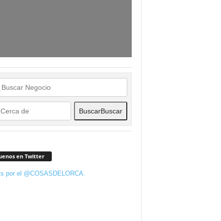
Buscar
Buscar
uenos en Twitter
ts por el @COSASDELORCA.