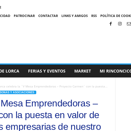
E
ACIDAD
PATROCINAR
CONTACTAR
LINKS Y AMIGOS
RSS
POLÍTICA DE COOKI
DE LORCA
FERIAS Y EVENTOS
MARKET
MI RINCONCIC
orca celebra la ´V Mesa Emprendedoras – Proyecto Carmen´ con la puesta...
SONAS Y ASOCIACIONES
´V Mesa Emprendedoras –
on la puesta en valor de
es empresarias de nuestro