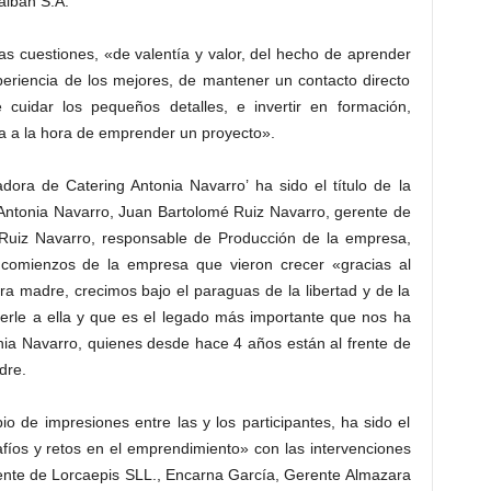
albán S.A.
s cuestiones, «de valentía y valor, del hecho de aprender
periencia de los mejores, de mantener un contacto directo
cuidar los pequeños detalles, e invertir en formación,
a a la hora de emprender un proyecto».
adora de Catering Antonia Navarro’ ha sido el título de la
 Antonia Navarro, Juan Bartolomé Ruiz Navarro, gerente de
Ruiz Navarro, responsable de Producción de la empresa,
 comienzos de la empresa que vieron crecer «gracias al
ra madre, crecimos bajo el paraguas de la libertad y de la
erle a ella y que es el legado más importante que nos ha
nia Navarro, quienes desde hace 4 años están al frente de
dre.
io de impresiones entre las y los participantes, ha sido el
íos y retos en el emprendimiento» con las intervenciones
nte de Lorcaepis SLL., Encarna García, Gerente Almazara