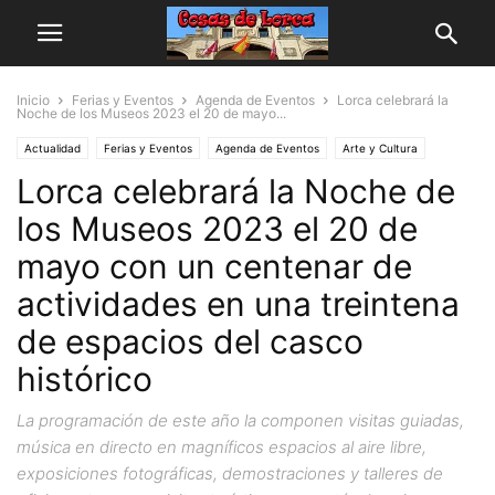
Inicio
Ferias y Eventos
Agenda de Eventos
Lorca celebrará la
Noche de los Museos 2023 el 20 de mayo...
Actualidad
Ferias y Eventos
Agenda de Eventos
Arte y Cultura
Lorca celebrará la Noche de
los Museos 2023 el 20 de
mayo con un centenar de
actividades en una treintena
de espacios del casco
histórico
La programación de este año la componen visitas guiadas,
música en directo en magníficos espacios al aire libre,
exposiciones fotográficas, demostraciones y talleres de