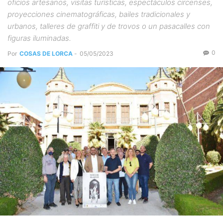
oficios artesanos, visitas turísticas, espectáculos circenses,
proyecciones cinematográficas, bailes tradicionales y
urbanos, talleres de graffiti y de trovos o un pasacalles con
figuras iluminadas.
0
Por
COSAS DE LORCA
-
05/05/2023