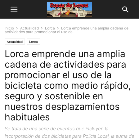
Inicio
Actualidad
Lorca
Lorca emprende una amplia cadena de
actividades para promocionar el uso de...
Actualidad
Lorca
Lorca emprende una amplia
cadena de actividades para
promocionar el uso de la
bicicleta como medio rápido,
seguro y sostenible en
nuestros desplazamientos
habituales
Se trata de una serie de eventos que incluyen la
incorporación de dos bicicletas para Policía Local, la suma de