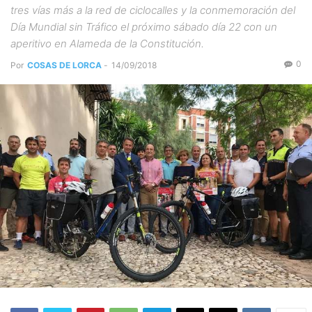
tres vías más a la red de ciclocalles y la conmemoración del
Día Mundial sin Tráfico el próximo sábado día 22 con un
aperitivo en Alameda de la Constitución.
0
Por
COSAS DE LORCA
-
14/09/2018