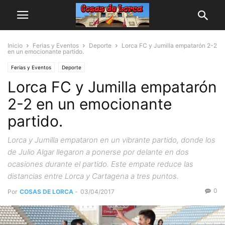
Inicio
Ferias y Eventos
Deporte
Lorca FC y Jumilla empatarón 2-2
en un emocionante partido.
Ferias y Eventos
Deporte
Lorca FC y Jumilla empatarón
2-2 en un emocionante
partido.
Lorca y Jumilla empataron en un vibrante partido, donde los
de Julio Algar llegaron a ponerse por delante en dos
ocasiones durante el partido. Este empate reduce las
distancias entre Lorca y Cartagena a tres puntos.
0
Por
COSAS DE LORCA
-
03/04/2017