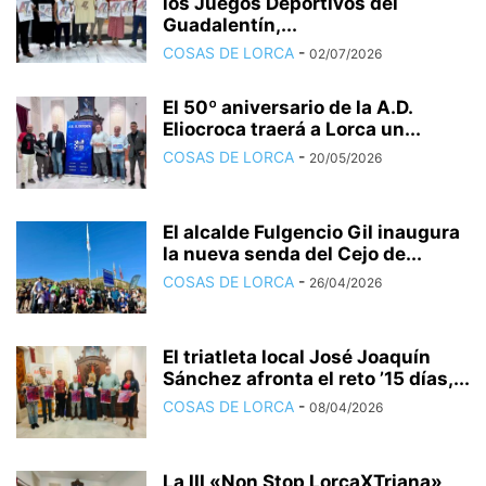
los Juegos Deportivos del
Guadalentín,...
COSAS DE LORCA
-
02/07/2026
El 50º aniversario de la A.D.
Eliocroca traerá a Lorca un...
COSAS DE LORCA
-
20/05/2026
El alcalde Fulgencio Gil inaugura
la nueva senda del Cejo de...
COSAS DE LORCA
-
26/04/2026
El triatleta local José Joaquín
Sánchez afronta el reto ’15 días,...
COSAS DE LORCA
-
08/04/2026
La III «Non Stop LorcaXTriana»