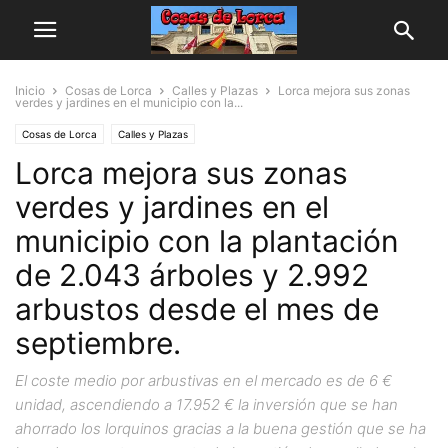
Inicio
Cosas de Lorca
Calles y Plazas
Lorca mejora sus zonas
verdes y jardines en el municipio con la...
Cosas de Lorca
Calles y Plazas
Lorca mejora sus zonas
verdes y jardines en el
municipio con la plantación
de 2.043 árboles y 2.992
arbustos desde el mes de
septiembre.
El coste medio por arbustivas en el mercado es de 6 €
unidad, ascendiendo a 17.952 € la inversión que se han
ahorrado los lorquinos gracias a la buena gestión que se ha