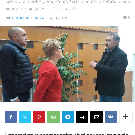
logrado concretar por parte de la gestión desarrollada en los
viveros municipales de La Torrecilla.
0
Por
COSAS DE LORCA
-
14/11/2018
Lorca mejora sus zonas verdes y jardines en el municipio