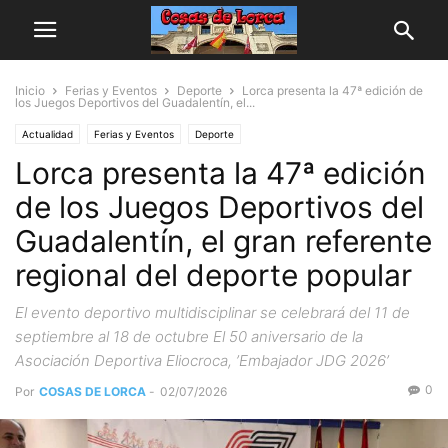
Inicio
Ferias y Eventos
Deporte
Lorca presenta la 47ª edición de
los Juegos Deportivos del Guadalentín, el...
Actualidad
Ferias y Eventos
Deporte
Lorca presenta la 47ª edición
de los Juegos Deportivos del
Guadalentín, el gran referente
regional del deporte popular
El evento deportivo multidisciplinar se celebrará del 11 de
septiembre al 18 de octubre El 50 aniversario de la
Asociación Deportiva Eliocroca, ’Embajador JDG 2026’
0
Por
COSAS DE LORCA
-
02/07/2026