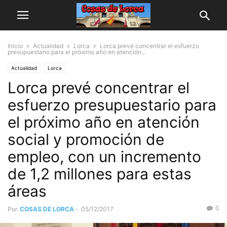
Inicio
Actualidad
Lorca
Lorca prevé concentrar el esfuerzo
presupuestario para el próximo año en atención...
Actualidad
Lorca
Lorca prevé concentrar el
esfuerzo presupuestario para
el próximo año en atención
social y promoción de
empleo, con un incremento
de 1,2 millones para estas
áreas
0
Por
COSAS DE LORCA
-
05/12/2017