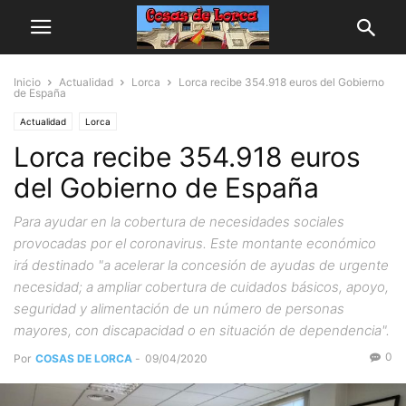
Inicio
Actualidad
Lorca
Lorca recibe 354.918 euros del Gobierno
de España
Actualidad
Lorca
Lorca recibe 354.918 euros
del Gobierno de España
Para ayudar en la cobertura de necesidades sociales
provocadas por el coronavirus. Este montante económico
irá destinado "a acelerar la concesión de ayudas de urgente
necesidad; a ampliar cobertura de cuidados básicos, apoyo,
seguridad y alimentación de un número de personas
mayores, con discapacidad o en situación de dependencia".
0
Por
COSAS DE LORCA
-
09/04/2020