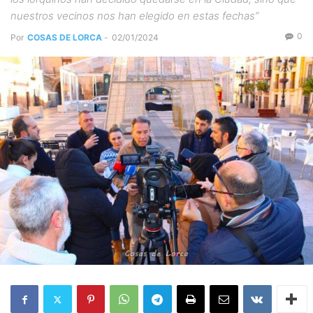
nuestros vecinos nos han elegido en estas fechas”
0
Por
COSAS DE LORCA
-
02/01/2024