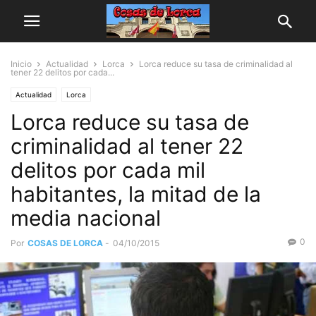
Inicio
Actualidad
Lorca
Lorca reduce su tasa de criminalidad al
tener 22 delitos por cada...
Actualidad
Lorca
Lorca reduce su tasa de
criminalidad al tener 22
delitos por cada mil
habitantes, la mitad de la
media nacional
0
Por
COSAS DE LORCA
-
04/10/2015