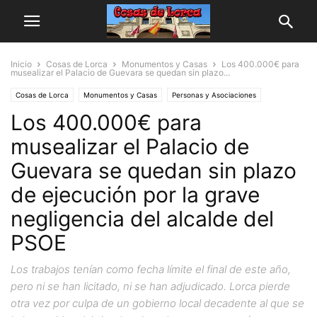
Inicio
Cosas de Lorca
Monumentos y Casas
Los 400.000€ para
musealizar el Palacio de Guevara se quedan sin plazo...
Cosas de Lorca
Monumentos y Casas
Personas y Asociaciones
Los 400.000€ para
musealizar el Palacio de
Guevara se quedan sin plazo
de ejecución por la grave
negligencia del alcalde del
PSOE
Los trabajos tenían como fecha límite el final de este año,
pero ni se han licitado, ni se han adjudicado. Lorca pierde
otra vez por culpa de un gobierno local decadente al que se