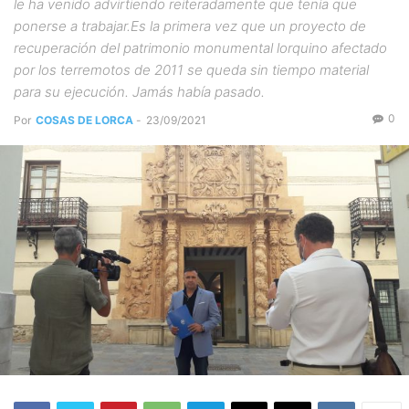
le ha venido advirtiendo reiteradamente que tenía que
ponerse a trabajar.Es la primera vez que un proyecto de
recuperación del patrimonio monumental lorquino afectado
por los terremotos de 2011 se queda sin tiempo material
para su ejecución. Jamás había pasado.
0
Por
COSAS DE LORCA
-
23/09/2021