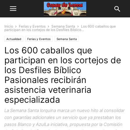
Inicio
Ferias y Eventos
Semana Santa
Los 600 caballos que
participan en los cortejos de los Desfiles Bíblico...
Actualidad
Ferias y Eventos
Semana Santa
Los 600 caballos que
participan en los cortejos de
los Desfiles Bíblico
Pasionales recibirán
asistencia veterinaria
especializada
La Semana Santa lorquina marca un nuevo hito al consolidar
con garantías adicionales un servicio que ya prestaban los
pasos Blanco y AzulLa iniciativa, propuesta por la Comisión