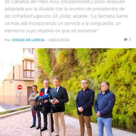
de Caballos del Paso Azul, era planteada y poco después
adoptada por la Alcaldía tras la reunión de presidentes de
las cofradíasFulgencio Gil Jódar, alcalde: "La Semana Santa
va más allá incorporando un servicio a la vanguardia, un
elemento cuyo objetivo es que se perpetúe"
0
Por
COSAS DE LORCA
-
06/03/2024