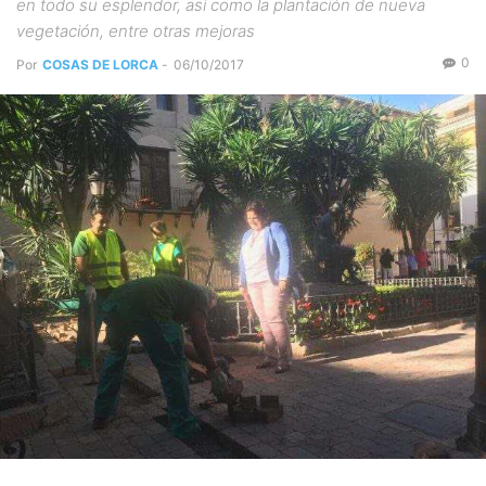
en todo su esplendor, así como la plantación de nueva
vegetación, entre otras mejoras
0
Por
COSAS DE LORCA
-
06/10/2017