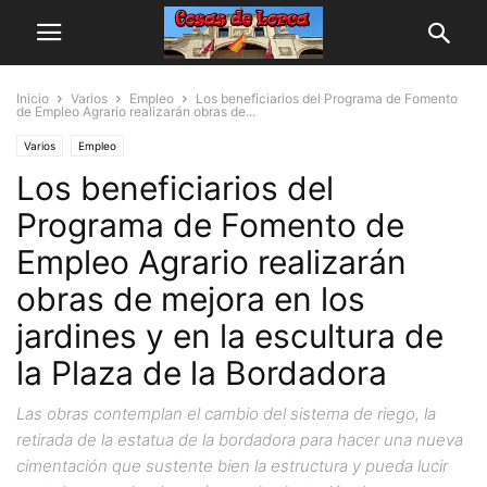
Inicio
Varios
Empleo
Los beneficiarios del Programa de Fomento
de Empleo Agrario realizarán obras de...
Varios
Empleo
Los beneficiarios del
Programa de Fomento de
Empleo Agrario realizarán
obras de mejora en los
jardines y en la escultura de
la Plaza de la Bordadora
Las obras contemplan el cambio del sistema de riego, la
retirada de la estatua de la bordadora para hacer una nueva
cimentación que sustente bien la estructura y pueda lucir