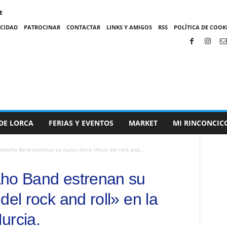
E
ACIDAD
PATROCINAR
CONTACTAR
LINKS Y AMIGOS
RSS
POLÍTICA DE COOKI
DE LORCA
FERIAS Y EVENTOS
MARKET
MI RINCONCIC
Debaho Band estrenan su nuevo disco «Hijos del rock and...
aho Band estrenan su
del rock and roll» en la
urcia.