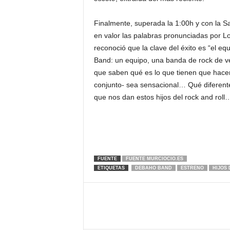
Finalmente, superada la 1:00h y con la Sa
en valor las palabras pronunciadas por Loq
reconoció que la clave del éxito es “el e
Band: un equipo, una banda de rock de ve
que saben qué es lo que tienen que hacer
conjunto- sea sensacional… Qué diferente
que nos dan estos hijos del rock and roll
FUENTE
FUENTE MURCIOCIO.ES
ETIQUETAS
DEBAHO BAND
ESTRENO
HIJOS