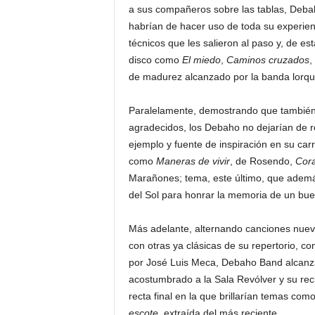
a sus compañeros sobre las tablas, Debah
habrían de hacer uso de toda su experien
técnicos que les salieron al paso y, de e
disco como
El
miedo
,
Caminos
cruzados
,
de madurez alcanzado por la banda lorqu
Paralelamente, demostrando que también e
agradecidos, los Debaho no dejarían de r
ejemplo y fuente de inspiración en su car
como
Maneras de vivir
, de Rosendo,
Cor
Marañones; tema, este último, que además
del Sol para honrar la memoria de un bu
Más adelante, alternando canciones nuev
con otras ya clásicas de su repertorio, c
por José Luis Meca, Debaho Band alcanzar
acostumbrado a la Sala Revólver y su reci
recta final en la que brillarían temas com
escote
, extraída del más reciente.