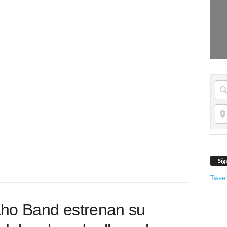
Síg
Twee
aho Band estrenan su