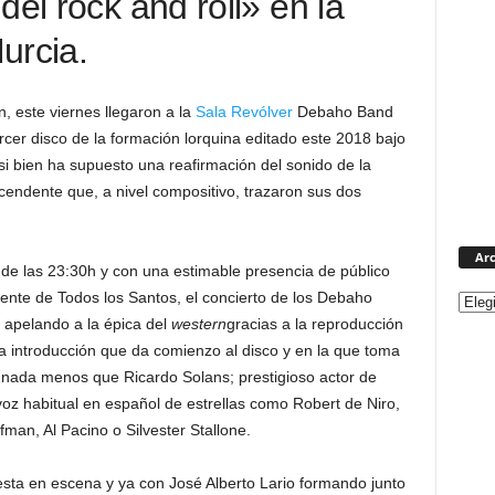
del rock and roll» en la
urcia.
 este viernes llegaron a la
Sala Revólver
Debaho Band
tercer disco de la formación lorquina editado este 2018 bajo
i bien ha supuesto una reafirmación del sonido de la
cendente que, a nivel compositivo, trazaron sus dos
Arc
 de las 23:30h y con una estimable presencia de público
ente de Todos los Santos, el concierto de los Debaho
 apelando a la épica del
western
gracias a la reproducción
sa introducción que da comienzo al disco y en la que toma
 nada menos que Ricardo Solans; prestigioso actor de
voz habitual en español de estrellas como Robert de Niro,
fman, Al Pacino o Silvester Stallone.
sta en escena y ya con José Alberto Lario formando junto