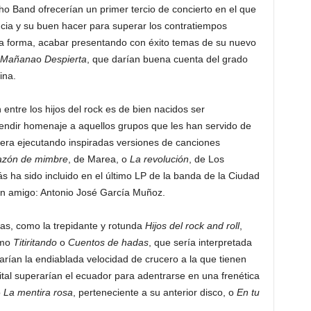
o Band ofrecerían un primer tercio de concierto en el que
cia y su buen hacer para superar los contratiempos
sta forma, acabar presentando con éxito temas de su nuevo
Mañana
o
Despierta
, que darían buena cuenta del grado
ina.
ntre los hijos del rock es de bien nacidos ser
endir homenaje a aquellos grupos que les han servido de
rera ejecutando inspiradas versiones de canciones
azón de mimbre
, de Marea, o
La revolución
, de Los
 ha sido incluido en el último LP de la banda de la Ciudad
en amigo: Antonio José García Muñoz.
as, como la trepidante y rotunda
Hijos del rock and roll
,
omo
Titiritando
o
Cuentos de hadas
, que sería interpretada
ían la endiablada velocidad de crucero a la que tienen
tal superarían el ecuador para adentrarse en una frenética
o
La mentira rosa
, perteneciente a su anterior disco, o
En tu