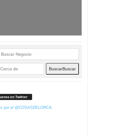
Buscar
Buscar
uenos en Twitter
ts por el @COSASDELORCA.