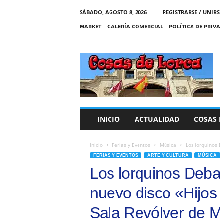
SÁBADO, AGOSTO 8, 2026
REGISTRARSE / UNIRS
MARKET – GALERÍA COMERCIAL
POLÍTICA DE PRIV
C
O
S
A
S
D
E
INICIO
ACTUALIDAD
COSAS 
L
O
R
Inicio
Ferias y Eventos
Música
Los lorquinos 
C
FERIAS Y EVENTOS
ARTE Y CULTURA
MÚSICA
A
Los lorquinos Deb
nuevo disco «Hijos 
Sala Revólver de M