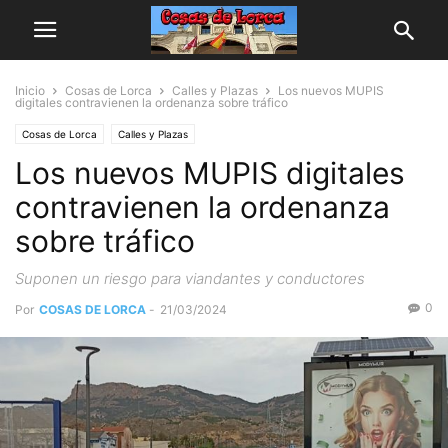
Inicio
Cosas de Lorca
Calles y Plazas
Los nuevos MUPIS
digitales contravienen la ordenanza sobre tráfico
Cosas de Lorca
Calles y Plazas
Los nuevos MUPIS digitales
contravienen la ordenanza
sobre tráfico
Suponen un riesgo para viandantes y conductores
0
Por
COSAS DE LORCA
-
21/03/2024