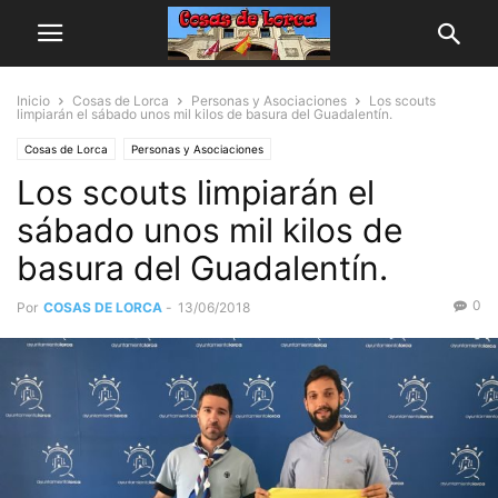
Inicio
Cosas de Lorca
Personas y Asociaciones
Los scouts
limpiarán el sábado unos mil kilos de basura del Guadalentín.
Cosas de Lorca
Personas y Asociaciones
Los scouts limpiarán el
sábado unos mil kilos de
basura del Guadalentín.
0
Por
COSAS DE LORCA
-
13/06/2018