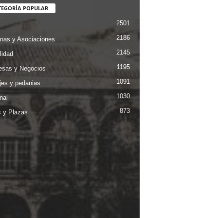
TEGORÍA POPULAR
2501
2186
nas y Asociaciones
2145
lidad
1195
sas y Negocios
1091
jes y pedanias
1030
nal
873
s y Plazas