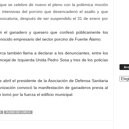
 que se celebre de nuevo el pleno con la polémica moción
s intensivas del porcino que desencadenó el asalto y que
nvocatoria, después de ser suspendido el 31 de enero por
an el ganadero y quesero que confesó públicamente los
onocido empresario del sector porcino de Fuente Álamo.
rca también llama a declarar a los denunciantes, entre los
cejal de Izquierda Unida Pedro Sosa y tres de los policías
Arc
 abril el presidente de la Asociación de Defensa Sanitaria
nización convocó la manifestación de ganaderos previa al
 tomó por la fuerza el edificio municipal.
S
PLENO DE LORCA