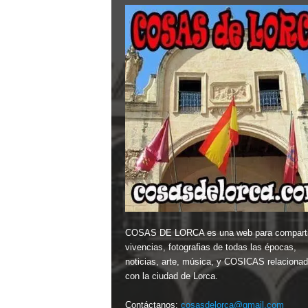
COSAS DE LORCA es una web para comparti
vivencias, fotografias de todas las épocas,
noticias, arte, música, y COSICAS relaciona
con la ciudad de Lorca.
Contáctanos:
cosasdelorca@gmail.com