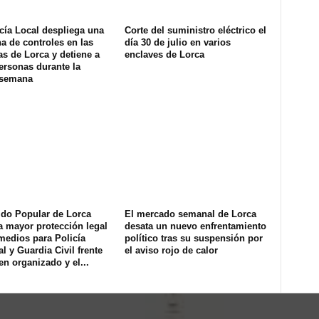
cía Local despliega una
Corte del suministro eléctrico el
na de controles en las
día 30 de julio en varios
s de Lorca y detiene a
enclaves de Lorca
ersonas durante la
 semana
ido Popular de Lorca
El mercado semanal de Lorca
a mayor protección legal
desata un nuevo enfrentamiento
medios para Policía
político tras su suspensión por
l y Guardia Civil frente
el aviso rojo de calor
en organizado y el...