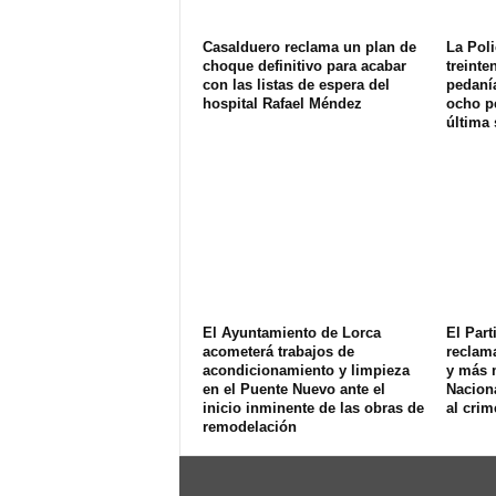
Casalduero reclama un plan de
La Poli
choque definitivo para acabar
treinte
con las listas de espera del
pedanía
hospital Rafael Méndez
ocho p
última
El Ayuntamiento de Lorca
El Part
acometerá trabajos de
reclam
acondicionamiento y limpieza
y más 
en el Puente Nuevo ante el
Naciona
inicio inminente de las obras de
al crim
remodelación