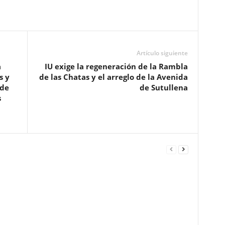
Artículo siguiente
a
IU exige la regeneración de la Rambla
s y
de las Chatas y el arreglo de la Avenida
 de
de Sutullena
s