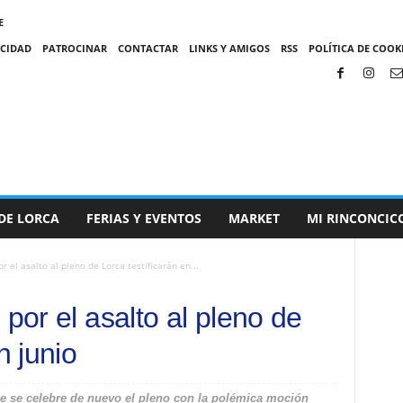
E
ACIDAD
PATROCINAR
CONTACTAR
LINKS Y AMIGOS
RSS
POLÍTICA DE COOKI
DE LORCA
FERIAS Y EVENTOS
MARKET
MI RINCONCIC
r el asalto al pleno de Lorca testificarán en...
 por el asalto al pleno de
n junio
ue se celebre de nuevo el pleno con la polémica moción