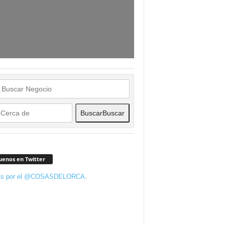
Buscar
Buscar
uenos en Twitter
ts por el @COSASDELORCA.