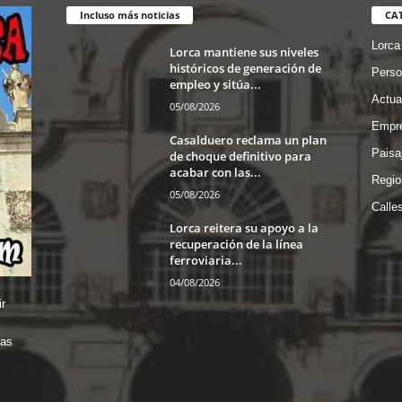
Incluso más noticias
CA
Lorca
Lorca mantiene sus niveles
históricos de generación de
Perso
empleo y sitúa...
Actua
05/08/2026
Empre
Casalduero reclama un plan
Paisa
de choque definitivo para
acabar con las...
Regio
05/08/2026
Calle
Lorca reitera su apoyo a la
recuperación de la línea
ferroviaria...
04/08/2026
r
das