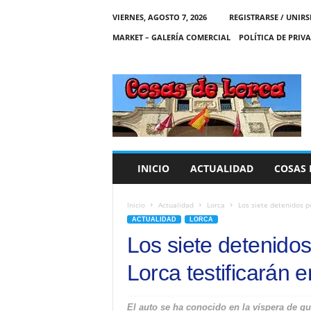
VIERNES, AGOSTO 7, 2026
REGISTRARSE / UNIRS
MARKET – GALERÍA COMERCIAL
POLÍTICA DE PRIV
C
O
S
A
S
D
E
INICIO
ACTUALIDAD
COSAS 
L
O
R
Inicio
Actualidad
Lorca
Los siete detenidos po
C
ACTUALIDAD
LORCA
A
Los siete detenidos
Lorca testificarán e
El auto se ha conocido en la víspera de q