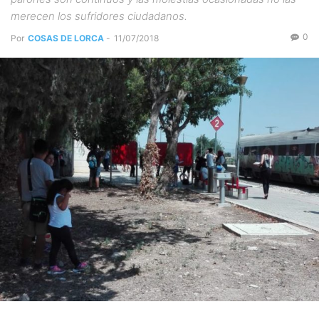
merecen los sufridores ciudadanos.
0
Por
COSAS DE LORCA
-
11/07/2018