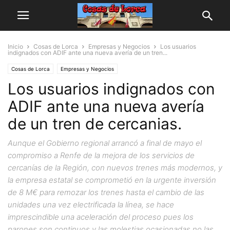
Inicio
Cosas de Lorca
Empresas y Negocios
Los usuarios
indignados con ADIF ante una nueva avería de un tren...
Cosas de Lorca
Empresas y Negocios
Los usuarios indignados con
ADIF ante una nueva avería
de un tren de cercanias.
Aunque el Gobierno regional arrancó a final de mayo el
compromiso a Renfe de la mejora de los servicios de
cercanías de la Región, con nuevos trenes más modernos, y
la empresa estatal se comprometió en la urgente inversión
de 8 M€ para remozar los trenes hasta el cambio de las
unidades una vez electrificada la línea, se hace
imprescindible una aceleración del proceso pues los
parones son continuos y las molestias ocasionadas no las