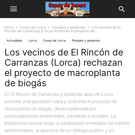
Inicio
Cosas de Lorca
Paisajes y pedanias
Los vecinos de El
Rincón de Carranzas (Lorca) rechazan el proyecto de...
Actualidad
Lorca
Cosas de Lorca
Paisajes y pedanias
Los vecinos de El Rincón de
Carranzas (Lorca) rechazan
el proyecto de macroplanta
de biogás
En El Rincón de Carranzas y pedanías altas de Lorca
persiste una oposición clara y colectiva al proyecto de
macroplanta de biogás, desencadenada por
preocupaciones ambientales, sanitarias y sociales. La
plataforma vecinal exige la paralización inmediata del trámite
administrativo, la apertura de un diálogo público y un