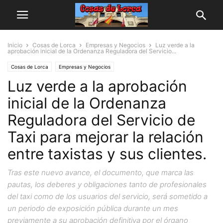
Inicio
Cosas de Lorca
Empresas y Negocios
Luz verde a la
aprobación inicial de la Ordenanza Reguladora del Servicio...
Cosas de Lorca
Empresas y Negocios
Luz verde a la aprobación
inicial de la Ordenanza
Reguladora del Servicio de
Taxi para mejorar la relación
entre taxistas y sus clientes.
Tras este nuevo avance, el documento, que marca las
pautas, los deberes y obligaciones tanto de profesionales
del taxi como de los usuarios del servicio, será sometido a
un periodo de exposición pública durante un mes
previamente a su aprobación definitiva por el órgano