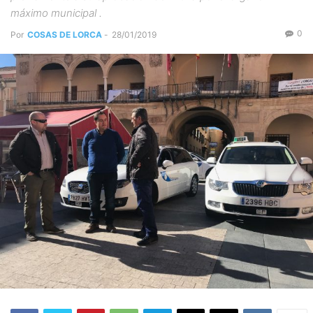
máximo municipal .
0
Por
COSAS DE LORCA
-
28/01/2019