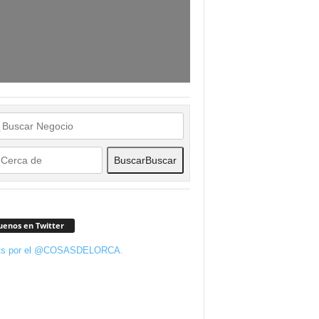
Buscar
Buscar
uenos en Twitter
ts por el @COSASDELORCA.