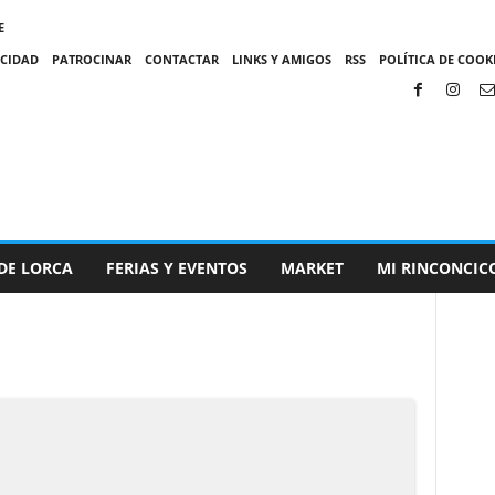
E
ACIDAD
PATROCINAR
CONTACTAR
LINKS Y AMIGOS
RSS
POLÍTICA DE COOKI
DE LORCA
FERIAS Y EVENTOS
MARKET
MI RINCONCIC