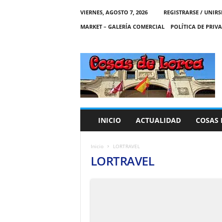
VIERNES, AGOSTO 7, 2026
REGISTRARSE / UNIRS
MARKET – GALERÍA COMERCIAL
POLÍTICA DE PRIV
C
O
S
A
S
D
E
INICIO
ACTUALIDAD
COSAS 
L
O
R
Inicio
LORTRAVEL
C
LORTRAVEL
A