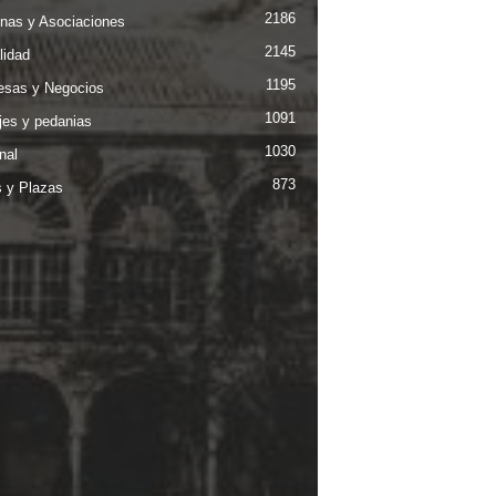
2186
nas y Asociaciones
2145
lidad
1195
sas y Negocios
1091
jes y pedanias
1030
nal
873
s y Plazas