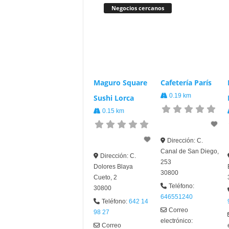
Negocios cercanos
Maguro Square
Cafetería París
0.19 km
Sushi Lorca
0.15 km
Dirección:
C.
Canal de San Diego,
Dirección:
C.
253
Dolores Blaya
30800
Cueto, 2
Teléfono:
30800
646551240
Teléfono:
642 14
Correo
98 27
electrónico:
Correo