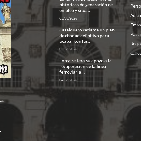
históricos de generación de
❤️
Perso
empleo y sitúa...
Actua
05/08/2026
Empre
Casalduero reclama un plan
Paisa
de choque definitivo para
acabar con las...
Regio
05/08/2026
Calle
Lorca reitera su apoyo a la
recuperación de la línea
ferroviaria...
04/08/2026
r
das