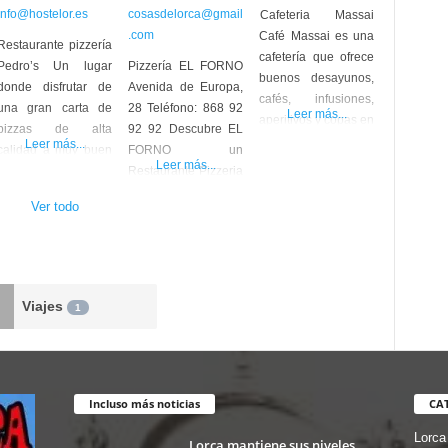
info@hostelor.es
cosasdelorca@gmail
Cafeteria Massai
.com
Café Massai es una
Restaurante pizzería
cafetería que ofrece
Pedro’s Un lugar
Pizzería EL FORNO
buenos desayunos,
donde disfrutar de
Avenida de Europa,
cafés, infusiones,
una gran carta de
28 Teléfono: 868 92
Leer más...
aperitivos y copas en
pizzas de alta
92 92 Descubre EL
un agradable lugar.
Leer más...
calidad a muy buen
FORNO un
Nos encontramos en
Leer más...
precio, al igual que
Restaurante Pizzeria
Plaza Saharaui de
sus aperitivos, tapas,
en la céntrica Avda.
Lorca Av. Europa, 28,
Ver todo
carnes y pescados.
Europa en la ciudad
30800 Lorca, Murcia
Gran variedad de
de Lorca.
Tlf. 868 92 28 50
cervezas y vinos.
#HosteleriadeLorca
#HosteleriadeLorca
Situado en una
❤️ #Hostelor
❤️ #Hostelor
amplia plaza donde
Viajes
1
tus niños podrán
jugar mientras
coméis. Av. Europa,
32, 30800 Lorca
Murcia T. 968 47 39
Incluso más noticias
CA
21
Lorca
Lorca mantiene sus niveles
#HosteleriadeLorca