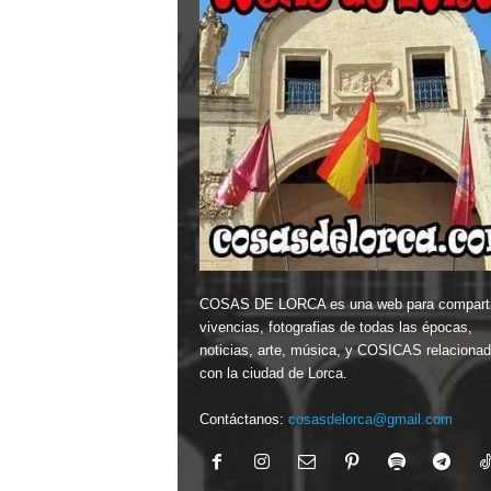
30800 Lorca, Murcia
T. 646551240
COSAS DE LORCA es una web para comparti
vivencias, fotografias de todas las épocas,
noticias, arte, música, y COSICAS relaciona
con la ciudad de Lorca.
Contáctanos:
cosasdelorca@gmail.com