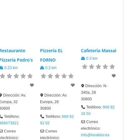
Restaurante
Pizzería EL
Cafeteria Massai
0.3 km
Pizzería Pedro’s
FORNO
0.23 km
0.3 km
Dirección:
N-
340a, 28
Dirección:
Av.
Dirección:
Av.
30800
Europa, 32
Europa, 28
Teléfono:
868 92
30800
30800
28 50
Teléfono:
Teléfono:
868 92
Correo
968473921
92 92
electrónico:
Correo
Correo
info@hostelor.es
electrónico:
electrónico: