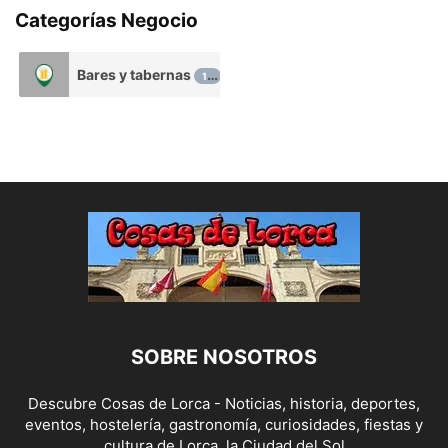
te sorprenderás. Pl. de Colón, 9,
Categorías Negocio
30800 Lorca, Murcia T.
968478146 –
Bares y tabernas
15
https://cervecerialascolumnas.es/
#HosteleriadeLorca ❤️ #Hostelor
SOBRE NOSOTROS
Descubre Cosas de Lorca - Noticias, historia, deportes,
eventos, hostelería, gastronomía, curiosidades, fiestas y
cultura de Lorca, la Ciudad del Sol