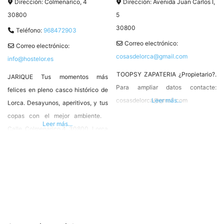
Dirección:
Colmenarico, 4
Dirección:
Avenida Juan Carlos I,
30800
5
30800
Teléfono:
968472903
Correo electrónico:
Correo electrónico:
cosasdelorca@gmail.com
info@hostelor.es
TOOPSY ZAPATERIA ¿Propietario?.
JARIQUE Tus momentos más
Para ampliar datos contacte:
felices en pleno casco histórico de
cosasdelorca@gmail.com
Leer más...
Lorca. Desayunos, aperitivos, y tus
copas con el mejor ambiente.
Leer más...
Calle Colmenarico,4 30800 Lorca
T. 968 472903 Asociado
HOSTELOR