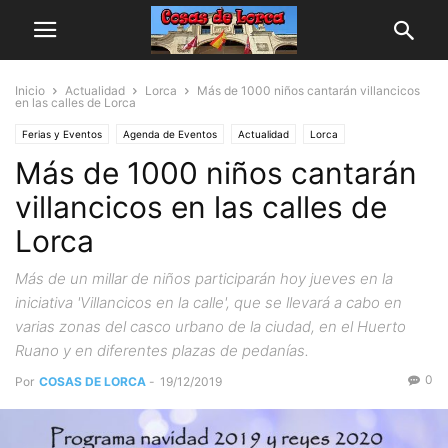
Inicio
Actualidad
Lorca
Más de 1000 niños cantarán villancicos
en las calles de Lorca
Ferias y Eventos
Agenda de Eventos
Actualidad
Lorca
Más de 1000 niños cantarán
villancicos en las calles de
Lorca
Más de un millar de niños participarán hoy jueves en la
iniciativa 'Villancicos en la calle', que se llevará a cabo en
varias zonas del casco urbano de la ciudad, en el Huerto
Ruano y en diferentes plazas de pedanías.
0
Por
COSAS DE LORCA
-
19/12/2019