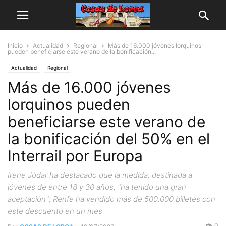
Inicio
Actualidad
Regional
Más de 16.000 jóvenes lorquinos
pueden beneficiarse este verano de la bonificación...
Actualidad
Regional
Más de 16.000 jóvenes
lorquinos pueden
beneficiarse este verano de
la bonificación del 50% en el
Interrail por Europa
Irene Jódar ha destacado que la medida, destinada a
jóvenes de entre 18 y 30 años, "ha tenido una gran
aceptación"; Renfe ha vendido más de 500.000 billetes con
este descuento en un mes
0