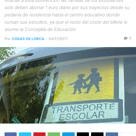
Gracias a esta subvención las familias de los estudiantes
solo deben abonar 1 euro diario por sus trayectos desde su
pedanía de residencia hasta el centro educativo donde
cursan sus estudios, ya que el resto del coste del billete lo
asume la Concejalía de Educación
0
Por
COSAS DE LORCA
-
04/11/2017