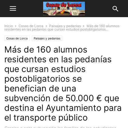
Inicio
Cosas de Lorca
Paisajes y pedanias
Más de 160 alumnos
residentes en las pedanías que cursan estudios postobligatorios...
Cosas de Lorca
Paisajes y pedanias
Más de 160 alumnos
residentes en las pedanías
que cursan estudios
postobligatorios se
benefician de una
subvención de 50.000 € que
destina el Ayuntamiento para
el transporte público