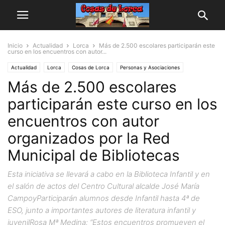
Inicio
Actualidad
Lorca
Más de 2.500 escolares participarán este
curso en los encuentros con autor...
Actualidad
Lorca
Cosas de Lorca
Personas y Asociaciones
Más de 2.500 escolares
participarán este curso en los
encuentros con autor
organizados por la Red
Municipal de Bibliotecas
Esta iniciativa se llevará a cabo en la Biblioteca Infantil y en
el salón de actos del Centro Cultural alcalde José María
CampoyParticiparán alumnos desde Infantil hasta 4ª de
ESO, junto a importantes autores de literatura infantil y
juvenilRosa Mª Medina: “Estos encuentros promueven el