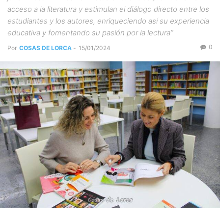
acceso a la literatura y estimulan el diálogo directo entre los
estudiantes y los autores, enriqueciendo así su experiencia
educativa y fomentando su pasión por la lectura”
0
Por
COSAS DE LORCA
-
15/01/2024