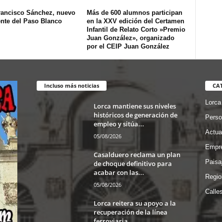
rancisco Sánchez, nuevo
Más de 600 alumnos participan
ente del Paso Blanco
en la XXV edición del Certamen
Infantil de Relato Corto »Premio
Juan González», organizado
por el CEIP Juan González
Incluso más noticias
CA
Lorca
Lorca mantiene sus niveles
históricos de generación de
Perso
empleo y sitúa...
Actua
05/08/2026
Empre
Casalduero reclama un plan
Paisa
de choque definitivo para
acabar con las...
Regio
05/08/2026
Calle
Lorca reitera su apoyo a la
recuperación de la línea
ferroviaria...