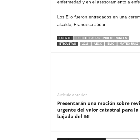
enfermedad y en el asesoramiento a enfer
Los Elio fueron entregados en una cerem
alcalde, Francisco Jódar.
FUENTE
FUENTE LAOPINIONDEMURCIA.ES
ETIQUETAS
2016
AECC
ELIO
MATEO RUIZ
Artículo anterior
Presentarán una moción sobre revi
urgente del valor catastral para la
bajada del IBI