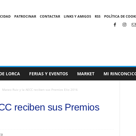
ACIDAD
PATROCINAR
CONTACTAR
LINKS Y AMIGOS
RSS
POLÍTICA DE COOKI
DE LORCA
FERIAS Y EVENTOS
MARKET
MI RINCONCIC
Mateo Ruiz y la AECC reciben sus Premios Elio 2016
ECC reciben sus Premios
ra