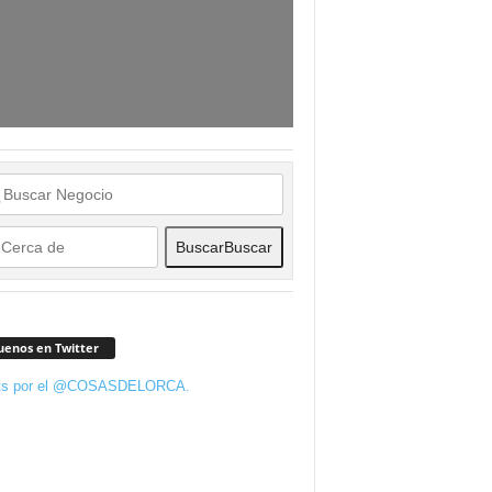
Buscar
Buscar
uenos en Twitter
ts por el @COSASDELORCA.