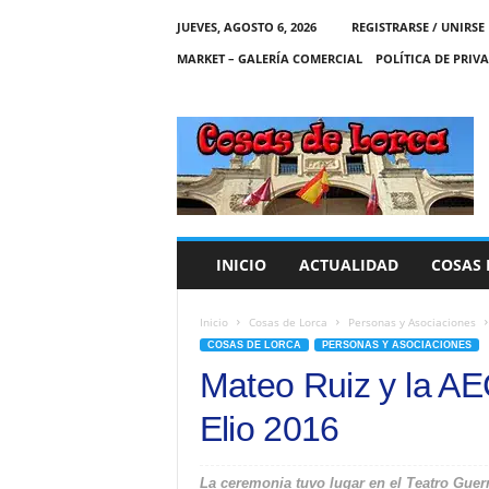
JUEVES, AGOSTO 6, 2026
REGISTRARSE / UNIRSE
MARKET – GALERÍA COMERCIAL
POLÍTICA DE PRIV
C
O
S
A
S
D
E
INICIO
ACTUALIDAD
COSAS 
L
O
R
Inicio
Cosas de Lorca
Personas y Asociaciones
C
COSAS DE LORCA
PERSONAS Y ASOCIACIONES
A
Mateo Ruiz y la A
Elio 2016
La ceremonia tuvo lugar en el Teatro Guer