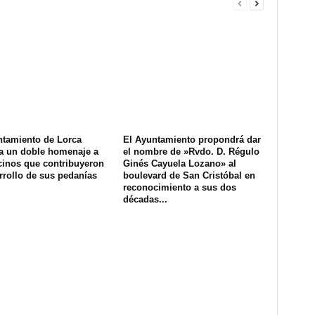
ntamiento de Lorca
El Ayuntamiento propondrá dar
a un doble homenaje a
el nombre de »Rvdo. D. Régulo
cinos que contribuyeron
Ginés Cayuela Lozano» al
rrollo de sus pedanías
boulevard de San Cristóbal en
reconocimiento a sus dos
décadas...