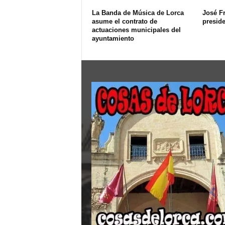
La Banda de Música de Lorca
José F
asume el contrato de
presid
actuaciones municipales del
ayuntamiento