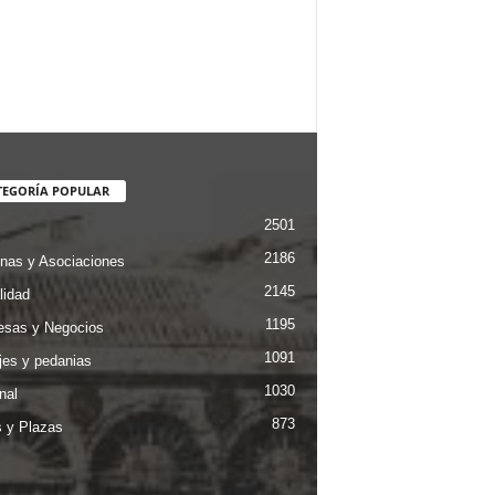
TEGORÍA POPULAR
2501
2186
nas y Asociaciones
2145
lidad
1195
sas y Negocios
1091
jes y pedanias
1030
nal
873
s y Plazas