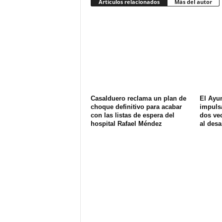
Artículos relacionados
Más del autor
Casalduero reclama un plan de
El Ayu
choque definitivo para acabar
impuls
con las listas de espera del
dos ve
hospital Rafael Méndez
al desa